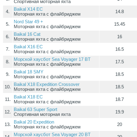
Спортивная моторная яхта
Baikal X14 EC
4.
14.8
Моторная яхта с флайбриджем
Nord Star 49 +
5.
15.45
Моторная яхта с флайбриджем
Baikal 16 Cat
6.
16
Моторная яхта с флайбриджем
Baikal X16 EC
7.
16.5
Моторная яхта с флайбриджем
Морской хаусбот Sea Voyager 17 BT
8.
17.5
Моторная яхта с флайбриджем
Baikal 18 SMY
9.
18.5
Моторная яхта с флайбриджем
Baikal X18 Expedition Crossover
10.
18.5
Моторная яхта с флайбриджем
Baikal X18 EC
11.
18.7
Моторная яхта с флайбриджем
Baikal 63 Super Sport
12.
19.9
Спортивная моторная яхта
Baikal 20 Expedition
13.
20
Моторная яхта с флайбриджем
Морской хаусбот Sea Voyager 20 BT