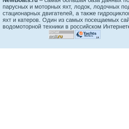
NewBoats.ru
– самая большая база данных по
парусных и моторных яхт, лодок, лодочных п
стационарных двигателей, а также гидроцикло
яхт и катеров. Один из самых посещаемых са
водомоторной техники в российском Интернет