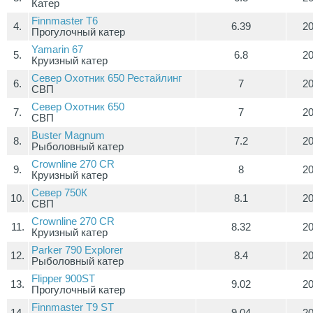
Катер
Finnmaster T6
4.
6.39
2
Прогулочный катер
Yamarin 67
5.
6.8
2
Круизный катер
Север Охотник 650 Рестайлинг
6.
7
2
СВП
Север Охотник 650
7.
7
2
СВП
Buster Magnum
8.
7.2
2
Рыболовный катер
Сrownline 270 CR
9.
8
2
Круизный катер
Север 750К
10.
8.1
2
СВП
Crownline 270 CR
11.
8.32
2
Круизный катер
Parker 790 Explorer
12.
8.4
2
Рыболовный катер
Flipper 900ST
13.
9.02
2
Прогулочный катер
Finnmaster T9 ST