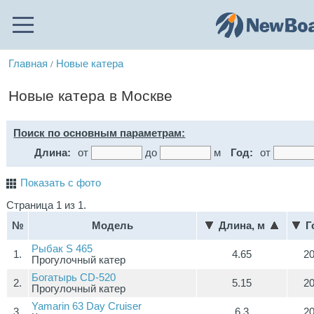
Главная
Новые катера
/
Новые катера в Москве
Поиск по основным параметрам:
Длина:
от
до
м
Год:
от
Показать с фото
Страница 1 из 1.
№
Модель
Длина, м
Г
Рыбак S 465
1.
4.65
2
Прогулочный катер
Богатырь CD-520
2.
5.15
2
Прогулочный катер
Yamarin 63 Day Cruiser
3.
6.3
2