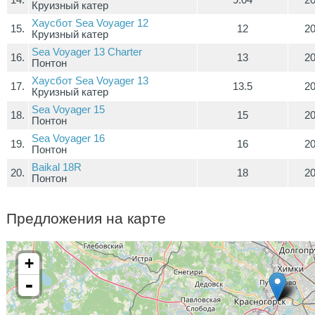
14.
9.04
2
Круизный катер
Хаусбот Sea Voyager 12
15.
12
2
Круизный катер
Sea Voyager 13 Charter
16.
13
2
Понтон
Хаусбот Sea Voyager 13
17.
13.5
2
Круизный катер
Sea Voyager 15
18.
15
2
Понтон
Sea Voyager 16
19.
16
2
Понтон
Baikal 18R
20.
18
2
Понтон
Предложения на карте
+
-