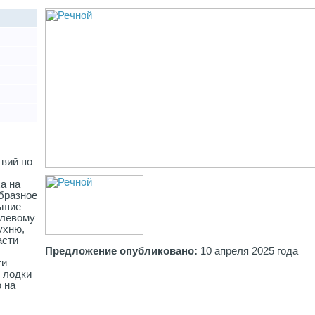
вий по
а на
образное
ьшие
улевому
ухню,
асти
Предложение опубликовано:
10 апреля 2025 года
ти
 лодки
 на