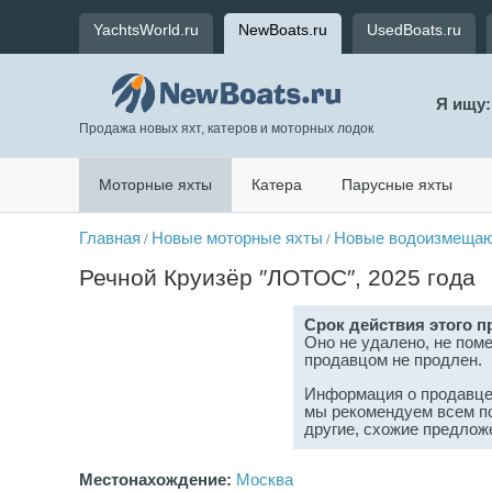
YachtsWorld.ru
NewBoats.ru
UsedBoats.ru
Я ищу:
Продажа новых яхт, катеров и моторных лодок
Моторные яхты
Катера
Парусные яхты
Главная
Новые моторные яхты
Новые водоизмещаю
/
/
Речной Круизёр ″ЛОТОС″, 2025 года
Срок действия этого п
Оно не удалено, не поме
продавцом не продлен.
Информация о продавце 
мы рекомендуем всем п
другие, схожие предлож
Местонахождение:
Москва