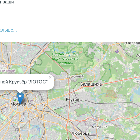
д ваши
альше...
×
ной Круизёр ″ЛОТОС″