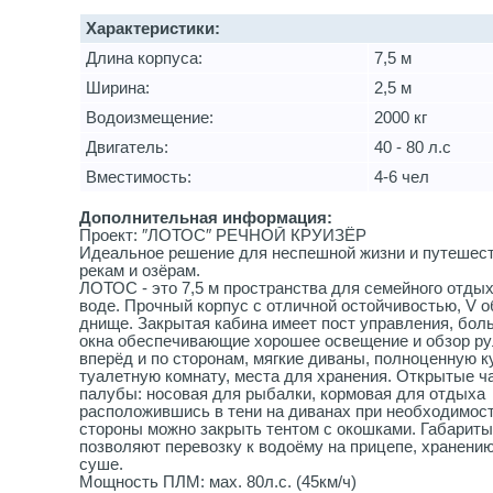
Характеристики:
Длина корпуса:
7,5 м
Ширина:
2,5 м
Водоизмещение:
2000 кг
Двигатель:
40 - 80 л.с
Вместимость:
4-6 чел
Дополнительная информация:
Проект: ″ЛОТОС″ РЕЧНОЙ КРУИЗЁР
Идеальное решение для неспешной жизни и путешест
рекам и озёрам.
ЛОТОС - это 7,5 м пространства для семейного отдых
воде. Прочный корпус с отличной остойчивостью, V 
днище. Закрытая кабина имеет пост управления, бол
окна обеспечивающие хорошее освещение и обзор р
вперёд и по сторонам, мягкие диваны, полноценную к
туалетную комнату, места для хранения. Открытые ч
палубы: носовая для рыбалки, кормовая для отдыха
расположившись в тени на диванах при необходимос
стороны можно закрыть тентом с окошками. Габариты
позволяют перевозку к водоёму на прицепе, хранению
суше.
Мощность ПЛМ: мах. 80л.с. (45км/ч)