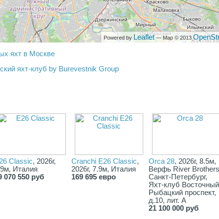
Leaflet
OpenSt
Powered by
— Map © 2013
ых яхт в Москве
кий яхт-клуб by Burevestnik Group
26 Classic
, 2026г,
Cranchi E26 Classic
,
Orca 28
, 2026г, 8.5м,
.9м, Италия
2026г, 7.9м, Италия
Верфь River Brothers
9 070 550 руб
169 695 евро
Санкт-Петербург,
Яхт-клуб Восточный
Рыбацкий проспект,
д.10, лит. А
21 100 000 руб