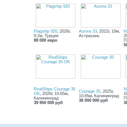
Flagship 920
, 2026г,
Aurora 33
, 2022г, 10м,
N
9.2м, Турция
Астрахань
2
88 000 евро
П
5
RealShips Courage 35
N
Courage 35
, 2025г,
OK
, 2026г, 10.65м,
1
10.65м, Калининград
Калининград
П
38 000 000 руб
39 950 000 руб
3