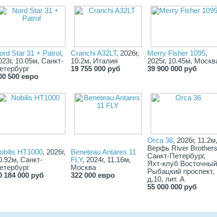
ord Star 31 + Patrol
,
Cranchi A32LT
, 2026г,
Merry Fisher 1095
,
023г, 10.05м, Санкт-
10.2м, Италия
2025г, 10.45м, Москв
етербург
19 755 000 руб
39 900 000 руб
00 500 евро
Orca 36
, 2026г, 11.2м
Верфь River Brothers
obilis НТ1000
, 2026г,
Beneteau Antares 11
Санкт-Петербург,
0.92м, Санкт-
FLY
, 2024г, 11.16м,
Яхт-клуб Восточный
етербург
Москва
Рыбацкий проспект,
0 184 000 руб
322 000 евро
д.10, лит. А
55 000 000 руб