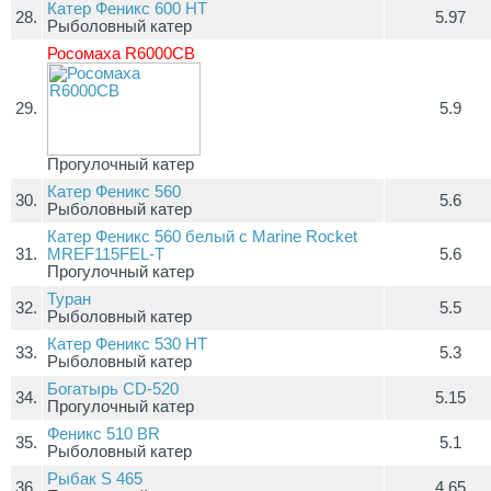
Катер Феникс 600 HT
28.
5.97
Рыболовный катер
Росомаха R6000СВ
29.
5.9
Прогулочный катер
Катер Феникс 560
30.
5.6
Рыболовный катер
Катер Феникс 560 белый с Marine Rocket
31.
MREF115FEL-T
5.6
Прогулочный катер
Туран
32.
5.5
Рыболовный катер
Катер Феникс 530 HT
33.
5.3
Рыболовный катер
Богатырь CD-520
34.
5.15
Прогулочный катер
Феникс 510 BR
35.
5.1
Рыболовный катер
Рыбак S 465
36.
4.65