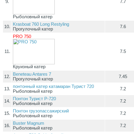
9.
7.7
Рыболовный катер
Krasboat 760 Long Restyling
10.
7.6
Прогулочный катер
PRO 750
11.
7.5
Круизный катер
Beneteau Antares 7
12.
7.45
Прогулочный катер
понтонный катер катамаран Турист 720
13.
7.2
Рыболовный катер
Понтон Турист Р-720
14.
7.2
Рыболовный катер
Понтон грузопассажирский
15.
7.2
Рыболовный катер
Buster Magnum
16.
7.2
Рыболовный катер