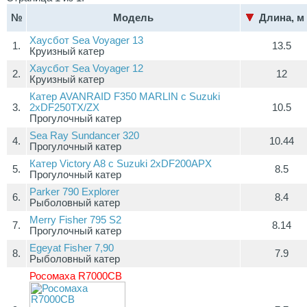
№
Модель
Длина, 
Хаусбот Sea Voyager 13
1.
13.5
Круизный катер
Хаусбот Sea Voyager 12
2.
12
Круизный катер
Катер AVANRAID F350 MARLIN с Suzuki
3.
2хDF250TX/ZX
10.5
Прогулочный катер
Sea Ray Sundancer 320
4.
10.44
Прогулочный катер
Катер Victory A8 с Suzuki 2хDF200APX
5.
8.5
Прогулочный катер
Parker 790 Explorer
6.
8.4
Рыболовный катер
Merry Fisher 795 S2
7.
8.14
Прогулочный катер
Egeyat Fisher 7,90
8.
7.9
Рыболовный катер
Росомаха R7000СВ