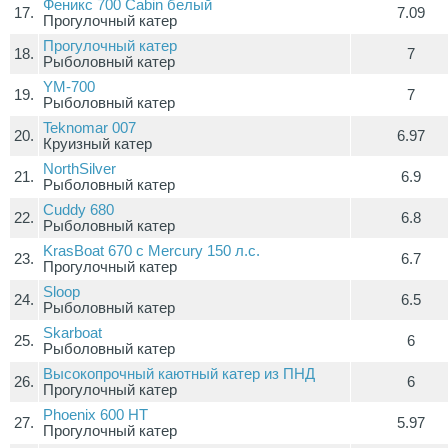
Феникс 700 Cabin белый
17.
7.09
Прогулочный катер
Прогулочный катер
18.
7
Рыболовный катер
YM-700
19.
7
Рыболовный катер
Teknomar 007
20.
6.97
Круизный катер
NorthSilver
21.
6.9
Рыболовный катер
Cuddy 680
22.
6.8
Рыболовный катер
KrasBoat 670 c Mercury 150 л.с.
23.
6.7
Прогулочный катер
Sloop
24.
6.5
Рыболовный катер
Skarboat
25.
6
Рыболовный катер
Высокопрочный каютный катер из ПНД
26.
6
Прогулочный катер
Phoenix 600 HT
27.
5.97
Прогулочный катер