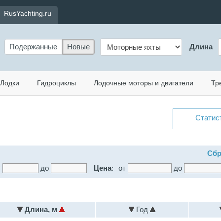
RusYachting.ru
Подержанные
Новые
Длина
Лодки
Гидроциклы
Лодочные моторы и двигатели
Тр
Статис
Сбр
т
до
Цена
:
от
до
Длина, м
Год