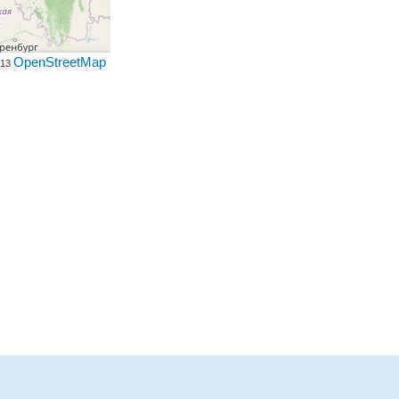
OpenStreetMap
013