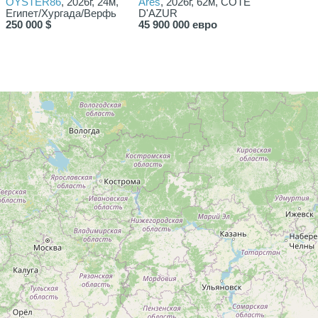
OYSTER86
, 2026г, 24м,
Ares
, 2026г, 62м, COTE
Египет/Хургада/Верфь
D'AZUR
250 000 $
45 900 000 евро