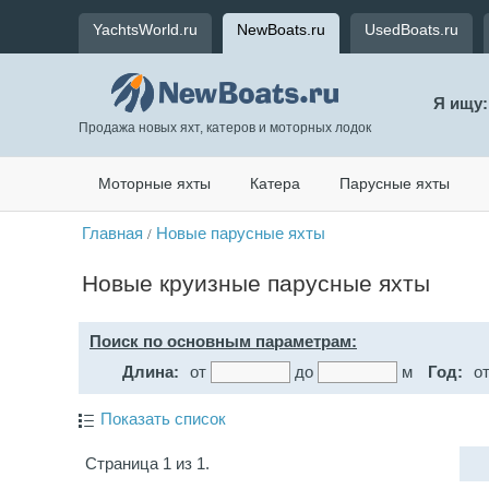
YachtsWorld.ru
NewBoats.ru
UsedBoats.ru
Я ищу:
Продажа новых яхт, катеров и моторных лодок
Моторные яхты
Катера
Парусные яхты
Главная
Новые парусные яхты
/
Новые круизные парусные яхты
Поиск по основным параметрам:
Длина:
от
до
м
Год:
о
Показать список
Страница 1 из 1.