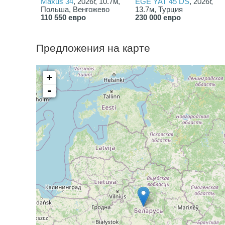
Maxus 34
, 2026г, 10.7м,
EGE YAT 45 DS
, 2026г,
Польша, Венгожево
13.7м, Турция
110 550 евро
230 000 евро
Предложения на карте
+
-