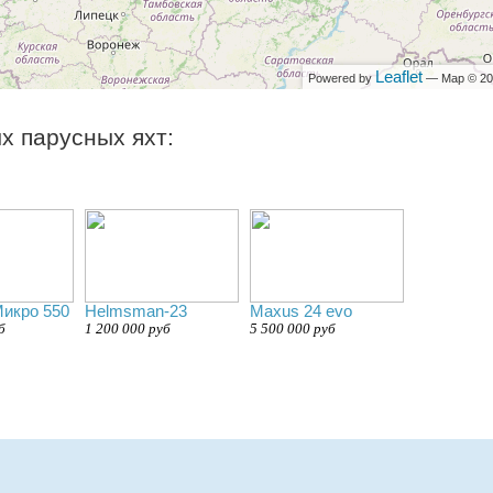
Leaflet
Powered by
— Map © 2
х парусных яхт:
икро 550
Helmsman-23
Maxus 24 evo
б
1 200 000 руб
5 500 000 руб