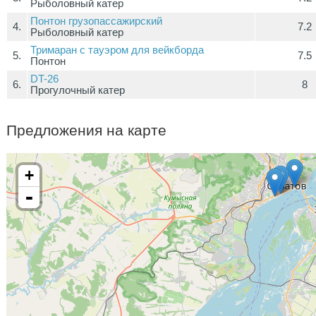
Рыболовный катер
Понтон грузопассажирский
4.
7.2
Рыболовный катер
Тримаран с тауэром для вейкборда
5.
7.5
Понтон
DT-26
6.
8
Прогулочный катер
Предложения на карте
+
-