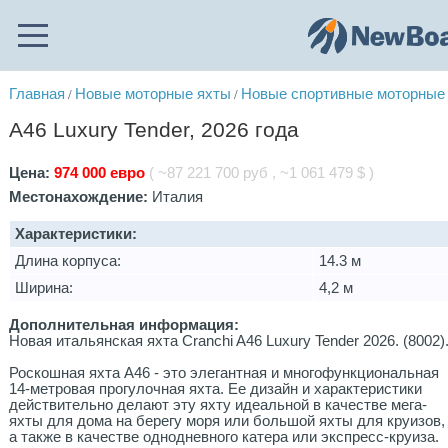
Главная
Новые моторные яхты
Новые спортивные моторные
/
/
A46 Luxury Tender, 2026 года
Цена:
974 000 евро
( ~87 221 700 руб , ~1 061 479 $ )
Местонахождение:
Италия
Характеристики:
Длина корпуса:
14.3 м
Ширина:
4,2 м
Дополнительная информация:
Новая итальянская яхта Cranchi A46 Luxury Tender 2026. (8002)
Роскошная яхта A46 - это элегантная и многофункциональная
14-метровая прогулочная яхта. Ее дизайн и характеристики
действительно делают эту яхту идеальной в качестве мега-
яхты для дома на берегу моря или большой яхты для круизов,
а также в качестве однодневного катера или экспресс-круиза.