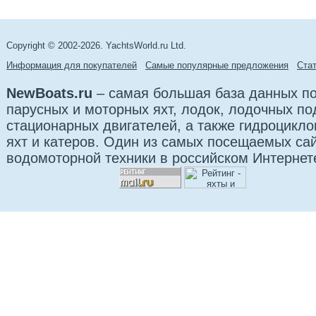
✔Объем топливного бака: 1500 л
✔Объем бака для пресной воды: 300 л
Copyright © 2002-2026. YachtsWorld.ru Ltd.
✔Круизная скорость 26 узла
✔Максимальная скорость 35 узла
Информация для покупателей
Самые популярные предложения
Cта
✔Каюты 1
NewBoats.ru
– самая большая база данных по
✔Спальные места 4
парусных и моторных яхт, лодок, лодочных п
стационарных двигателей, а также гидроцикло
✔Дизайн экстерьера Aldo Cranchi
яхт и катеров. Один из самых посещаемых са
✔Дизайн интерьера Christian Grande
водомоторной техники в российском Интернет
✔Тип корпуса Глиссирующий
✔Сертификация CE B/C
Стандартные опции:
✓ Элементы, устанавливаемые на T-Top (дополнительные или
стандартные), имеют черный цвет, некоторые глянцевые
черные, некоторые матовые черные. Сталь остается такой,
какая она есть, или окрашивается в черный цвет (в
зависимости от модели). Антенна DPS (при наличии
конфигурации) всегда остается белой.