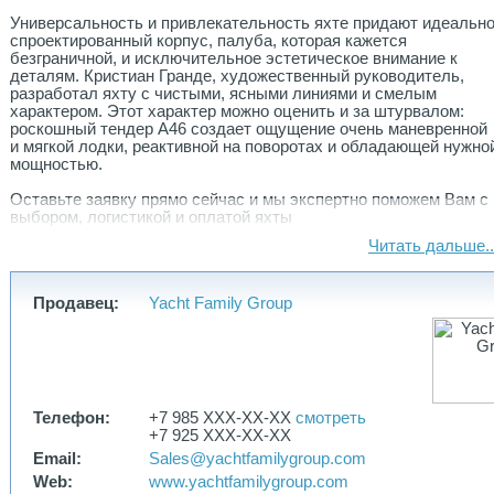
Универсальность и привлекательность яхте придают идеальн
спроектированный корпус, палуба, которая кажется
безграничной, и исключительное эстетическое внимание к
деталям. Кристиан Гранде, художественный руководитель,
разработал яхту с чистыми, ясными линиями и смелым
характером. Этот характер можно оценить и за штурвалом:
роскошный тендер A46 создает ощущение очень маневренной
и мягкой лодки, реактивной на поворотах и обладающей нужно
мощностью.
Оставьте заявку прямо сейчас и мы экcпертно поможем Вам с
выбором, логистикой и оплатой яхты
Читать дальше..
Мы Yacht Family Group – группа компаний, которая объединяет
все направления, связанные с яхтами и являемся
официальным дилером CRANCHI в СНГ. Верфь CRANCHI
Продавец:
Yacht Family Group
имеет более чем полуторавековую историю и по праву
считается одной из старейших верфей в мире, начавшей
первое производство в 1870 году на озере Комо — месте, где
безупречность природы идеально сочетается с рукотворной
красотой.
Почему выбирают нас:
Телефон:
+7 985 XXX-XX-XX
смотреть
+7 925 XXX-XX-XX
✅ Тест-драйв. Организуем тест любой яхты в тест-центре.
Email:
Sales@yachtfamilygroup.com
Web:
www.yachtfamilygroup.com
✅Клиентоориентированность. Сопровождение на всех этапах