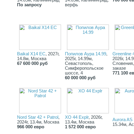
14.65м, Калининград
14.65м, Калининград,
700 000 е
части рубки в португальском стиле. Каждый элемент палубы -
По запросу
верфь
это приглашение насладиться круизами и жизнью на свежем
воздухе, дополненное функциональными решениями в
элегантном спортивном стиле.
Технические характеристики:
✔Материал корпуса Стеклопластик, карбон, кевлар
✔Длина: 13,81 м
Baikal X14 EC
, 2027г,
Попилов Аура 14.99
,
Greenline 
✔Ширина: 4,23 м
14.8м, Москва
2025г, 14.99м,
2026г, 14.
67 600 000 руб
Севастополь,
Словения,
✔Осадка: 1,12
Симферопольское
заказе
шоссе, 4
771 100 е
✔Число пассажиров: 14
60 000 000 руб
✔Год выпуска: 2025
✔Двигатель: 2 х Volvo Penta IPS 650 (2x480 Hp) (2x353kw)
джойстик + бортовой компьютер + однорычажное управление 
круиз-контроль + усилитель дифферента
✔Тип двигателя: Дизель
Nord Star 42 + Patrol
,
XO 44 Explr
, 2026г,
Aurora AS
2024г, 13.4м, Москва
13.4м, Москва
15.34м, А
✔Сухой вес: 13500 кг
966 000 евро
1 572 000 евро