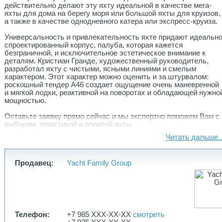
действительно делают эту яхту идеальной в качестве мега-
яхты для дома на берегу моря или большой яхты для круизов,
а также в качестве однодневного катера или экспресс-круиза.
Универсальность и привлекательность яхте придают идеальн
спроектированный корпус, палуба, которая кажется
безграничной, и исключительное эстетическое внимание к
деталям. Кристиан Гранде, художественный руководитель,
разработал яхту с чистыми, ясными линиями и смелым
характером. Этот характер можно оценить и за штурвалом:
роскошный тендер A46 создает ощущение очень маневренной
и мягкой лодки, реактивной на поворотах и обладающей нужно
мощностью.
Оставьте заявку прямо сейчас и мы экcпертно поможем Вам с
выбором, логистикой и оплатой яхты
Читать дальше..
Мы Yacht Family Group – группа компаний, которая объединяет
все направления, связанные с яхтами и являемся
официальным дилером CRANCHI в СНГ. Верфь CRANCHI
Продавец:
Yacht Family Group
имеет более чем полуторавековую историю и по праву
считается одной из старейших верфей в мире, начавшей
первое производство в 1870 году на озере Комо — месте, где
безупречность природы идеально сочетается с рукотворной
красотой.
Телефон:
+7 985 XXX-XX-XX
смотреть