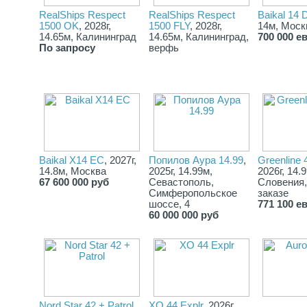
✔Двигатель: 2 х Volvo Penta IPS 650 (2x480 Hp) (2x353kw)
джойстик + бортовой компьютер + однорычажное управление 
RealShips Respect
RealShips Respect
Baikal 14 
круиз-контроль + усилитель дифферента
1500 OK
, 2028г,
1500 FLY
, 2028г,
14м, Моск
✔Тип двигателя: Дизель
14.65м, Калининград
14.65м, Калининград,
700 000 е
✔Сухой вес: 13500 кг
По запросу
верфь
✔Объем топливного бака: 1500 л
✔Объем бака для пресной воды: 300 л
✔Круизная скорость 26 узла
✔Максимальная скорость 35 узла
✔Каюты 1
✔Спальные места 4
✔Дизайн экстерьера Aldo Cranchi
✔Дизайн интерьера Christian Grande
✔Тип корпуса Глиссирующий
Baikal X14 EC
, 2027г,
Попилов Аура 14.99
,
Greenline 
✔Сертификация CE B/C
14.8м, Москва
2025г, 14.99м,
2026г, 14.
67 600 000 руб
Севастополь,
Словения,
Симферопольское
заказе
Стандартные опции:
шоссе, 4
771 100 е
60 000 000 руб
✓ Элементы, устанавливаемые на T-Top (дополнительные или
стандартные), имеют черный цвет, некоторые глянцевые
черные, некоторые матовые черные. Сталь остается такой,
какая она есть, или окрашивается в черный цвет (в
зависимости от модели). Антенна DPS (при наличии
конфигурации) всегда остается белой.
✓ Системы распределения воды непосредственно от дока
✓ Система сбора серых вод из душа
Nord Star 42 + Patrol
,
XO 44 Explr
, 2026г,