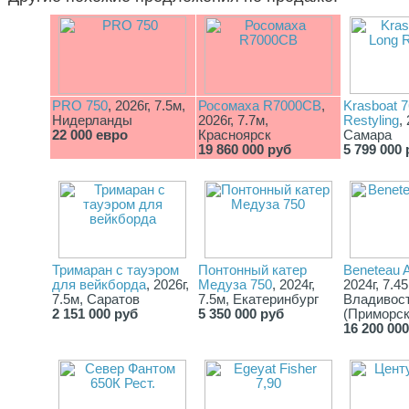
PRO 750
, 2026г, 7.5м,
Росомаха R7000СВ
,
Krasboat 7
Нидерланды
2026г, 7.7м,
Restyling
,
22 000 евро
Красноярск
Самара
19 860 000 руб
5 799 000 
Тримаран с тауэром
Понтонный катер
Beneteau A
для вейкборда
, 2026г,
Медуза 750
, 2024г,
2024г, 7.45
7.5м, Саратов
7.5м, Екатеринбург
Владивос
2 151 000 руб
5 350 000 руб
(Приморск
16 200 00