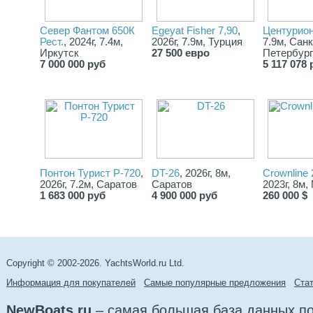
Север Фантом 650К
Egeyat Fisher 7,90
,
Центурион
Рест.
, 2024г, 7.4м,
2026г, 7.9м, Турция
7.9м, Санк
Иркутск
27 500 евро
Петербург
7 000 000 руб
5 117 078 
Понтон Турист Р-720
,
DT-26
, 2026г, 8м,
Сrownline
2026г, 7.2м, Саратов
Саратов
2023г, 8м,
1 683 000 руб
4 900 000 руб
260 000 $
Copyright © 2002-2026. YachtsWorld.ru Ltd.
Информация для покупателей
Самые популярные предложения
Cта
NewBoats.ru
– самая большая база данных по