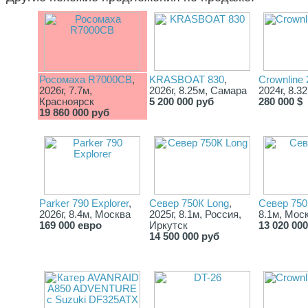
Росомаха R7000СВ
,
KRASBOAT 830
,
Crownline
2026г, 7.7м,
2026г, 8.25м, Самара
2024г, 8.3
Красноярск
5 200 000 руб
280 000 $
19 860 000 руб
Parker 790 Explorer
,
Север 750К Long
,
Север 750
2026г, 8.4м, Москва
2025г, 8.1м, Россия,
8.1м, Мос
169 000 евро
Иркутск
13 020 00
14 500 000 руб