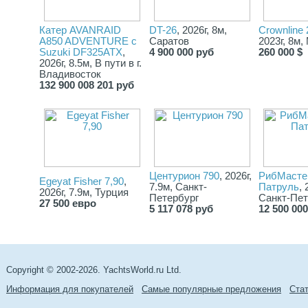
Катер AVANRAID
DT-26
, 2026г, 8м,
Сrownline
A850 ADVENTURE с
Саратов
2023г, 8м,
Suzuki DF325ATX
,
4 900 000 руб
260 000 $
2026г, 8.5м, В пути в г.
Владивосток
132 900 008 201 руб
Центурион 790
, 2026г,
РибМасте
Egeyat Fisher 7,90
,
7.9м, Санкт-
Патруль
, 
2026г, 7.9м, Турция
Петербург
Санкт-Пет
27 500 евро
5 117 078 руб
12 500 00
Copyright © 2002-2026. YachtsWorld.ru Ltd.
Информация для покупателей
Самые популярные предложения
Cта