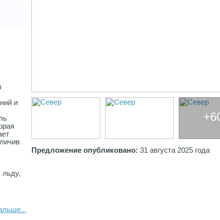
ы
ний и
+6
ль
орая
ает
еличив
Предложение опубликовано:
31 августа 2025 года
 льду,
утске
альше...