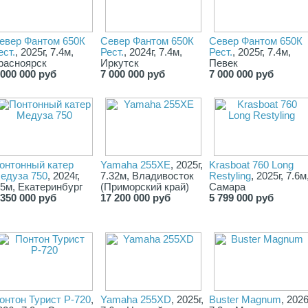
евер Фантом 650К
Север Фантом 650К
Север Фантом 650К
ест.
, 2025г, 7.4м,
Рест.
, 2024г, 7.4м,
Рест.
, 2025г, 7.4м,
расноярск
Иркутск
Певек
 000 000 руб
7 000 000 руб
7 000 000 руб
онтонный катер
Yamaha 255XE
, 2025г,
Krasboat 760 Long
едуза 750
, 2024г,
7.32м, Владивосток
Restyling
, 2025г, 7.6м
.5м, Екатеринбург
(Приморский край)
Самара
 350 000 руб
17 200 000 руб
5 799 000 руб
онтон Турист Р-720
,
Yamaha 255XD
, 2025г,
Buster Magnum
, 2026