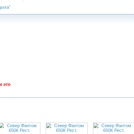
дыха"
и это