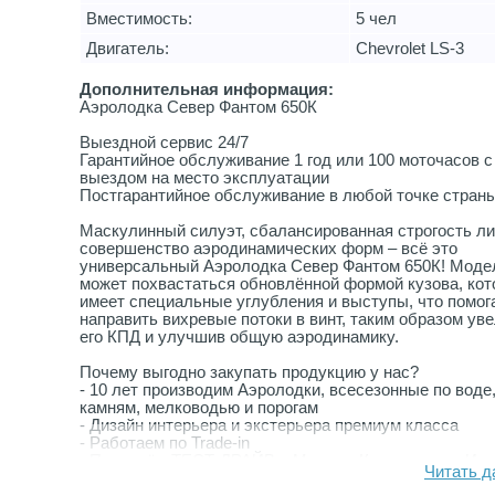
Вместимость:
5 чел
Двигатель:
Сhеvrоlеt LS-3
Дополнительная информация:
Аэролодка Север Фантом 650К
Выездной сервис 24/7
Гарантийное обслуживание 1 год или 100 моточасов с
выездом на место эксплуатации
Постгарантийное обслуживание в любой точке стран
Маскулинный силуэт, сбалансированная строгость ли
совершенство аэродинамических форм – всё это
универсальный Аэролодка Север Фантом 650К! Моде
может похвастаться обновлённой формой кузова, кот
имеет специальные углубления и выступы, что помог
направить вихревые потоки в винт, таким образом ув
его КПД и улучшив общую аэродинамику.
Почему выгодно закупать продукцию у нас?
- 10 лет производим Аэролодки, всесезонные по воде,
камням, мелководью и порогам
- Дизайн интерьера и экстерьера премиум класса
- Работаем по Trade-in
- Проведём ТЕСТ-ДРАЙВ в Москве, Красноярске, Ирк
Читать д
- Все формы оплаты (лизинг, б/нал, с НДС)