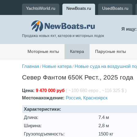
YachtsWorld.ru
NewBoats.ru
UsedBoats.ru
Я ищу:
Продажа новых яхт, катеров и моторных лодок
Моторные яхты
Катера
Парусные яхты
Главная
Новые катера
Новые суда на воздушной п
/
/
Север Фантом 650К Рест., 2025 года
Цена:
9 470 000 руб
( ~100 680 евро , ~116 325 $ )
Местонахождение:
Россия, Красноярск
Характеристики:
Длина:
7.4 м
Ширина:
2,8 м
Грузоподъемность:
1500 кг