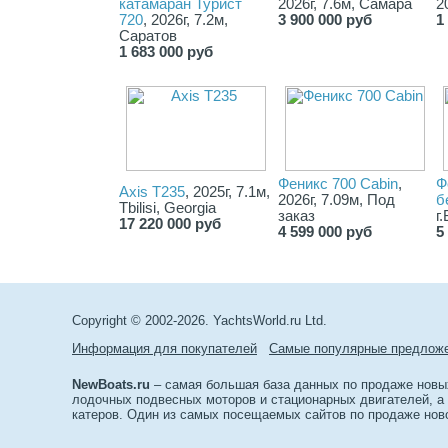
катамаран Турист
2026г, 7.6м, Самара
2
720
, 2026г, 7.2м,
3 900 000 руб
1
Саратов
1 683 000 руб
Феникс 700 Cabin
,
Ф
Axis T235
, 2025г, 7.1м,
2026г, 7.09м, Под
б
Tbilisi, Georgia
заказ
г
17 220 000 руб
4 599 000 руб
5
Copyright © 2002-2026. YachtsWorld.ru Ltd.
Информация для покупателей
Самые популярные предлож
NewBoats.ru
– самая большая база данных по продаже новых
лодочных подвесных моторов и стационарных двигателей, а 
катеров. Один из самых посещаемых сайтов по продаже нов