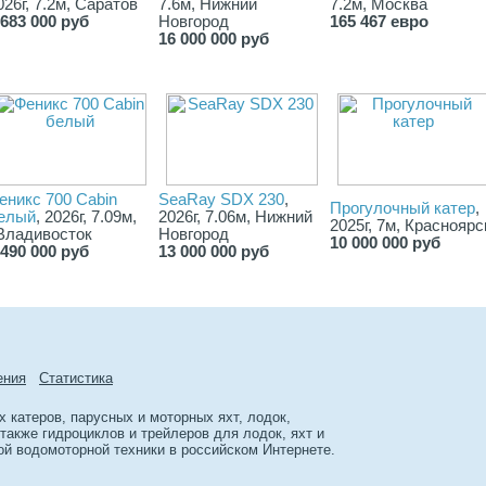
026г, 7.2м, Саратов
7.6м, Нижний
7.2м, Москва
 683 000 руб
Новгород
165 467 евро
16 000 000 руб
еникс 700 Cabin
SeaRay SDX 230
,
Прогулочный катер
,
елый
, 2026г, 7.09м,
2026г, 7.06м, Нижний
2025г, 7м, Красноярс
.Владивосток
Новгород
10 000 000 руб
 490 000 руб
13 000 000 руб
ения
Cтатиcтика
 катеров, парусных и моторных яхт, лодок,
также гидроциклов и трейлеров для лодок, яхт и
ой водомоторной техники в российском Интернете.