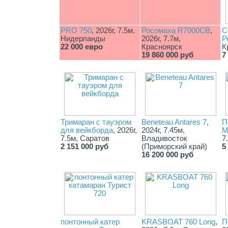
PRO 750
, 2026г, 7.5м,
Росомаха R7000СВ
,
С
Нидерланды
2026г, 7.7м,
Р
22 000 евро
Красноярск
К
19 860 000 руб
7
Тримаран с тауэром
Beneteau Antares 7
,
П
для вейкборда
, 2026г,
2024г, 7.45м,
М
7.5м, Саратов
Владивосток
7
2 151 000 руб
(Приморский край)
5
16 200 000 руб
понтонный катер
KRASBOAT 760 Long
,
П