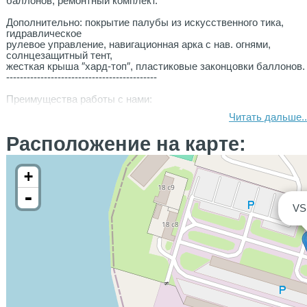
баллонов, ремонтный комплект.
Дополнительно: покрытие палубы из искусственного тика,
гидравлическое
рулевое управление, навигационная арка с нав. огнями,
солнцезащитный тент,
жесткая крыша ″хард-топ″, пластиковые законцовки баллонов.
--------------------------------------------
Преимущества работы с нами:
Читать дальше..
• Конкурентные цены, мы работаем напрямую с заводами-
изготовителями;
Расположение на карте:
• Дополнительные скидки на оптовые закупки;
+
• Профессиональные консультации по подбору лодки под
Ваши потребности;
-
VS
• Лодки в наличии на складе в Санкт-Петербурге, возможность
тест-драйва;
• Организация доставки по РФ;
• Гарантия и послепродажное сервисное обслуживание;
• Дооснащение под Ваши потребности.