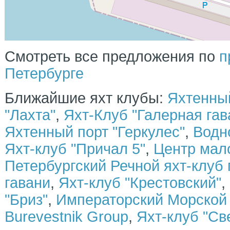
Наши лодки идеально подходят для прогулок по рекам и
каналам, не боятся волны на открытой воде и отлично держат
курс из-за обводов корпуса ″глубокое V″ . Мощные моторы не
оставят равнодушными при «покатушках» с семьей и
друзьями. Рыбаки оценят возможности дооснащения под свои
нужды.
Смотреть все предложения по
п
Петербурге
Ближайшие яхт клубы:
Яхтенный
"Лахта"
,
Яхт-Клуб "Галерная гав
Яхтенный порт "Геркулес"
,
Водн
Яхт-клуб "Причал 5"
,
Центр мал
Петербургский Речной яхт-клуб
гавани
,
Яхт-клуб "Крестовский"
,
"Бриз"
,
Императорский Морской 
Burevestnik Group
,
Яхт-клуб "Св