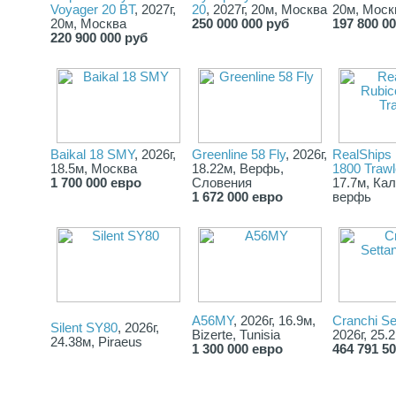
Сертификация СЕ В
Voyager 20 BT
, 2027г,
20
, 2027г, 20м, Москва
20м, Моск
20м, Москва
250 000 000 руб
197 800 0
** *Цена не является офертой.
220 900 000 руб
Цена яхты от 2 891 000 евро указана при покупке в порту
нахождения яхты. Указана цена базовой модели. Цена указана
без учета таможенного оформления.
Окажем помощь в покупке и продаже яхт других верфей:
Sunreef, Silent Yachts, Benetti, CDM, Tankoa и других
Baikal 18 SMY
, 2026г,
Greenline 58 Fly
, 2026г,
RealShips
18.5м, Москва
18.22м, Верфь,
1800 Trawl
1 700 000 евро
Словения
17.7м, Ка
1 672 000 евро
верфь
A56MY
, 2026г, 16.9м,
Cranchi Se
Silent SY80
, 2026г,
Bizerte, Tunisia
2026г, 25.
24.38м, Piraeus
1 300 000 евро
464 791 5