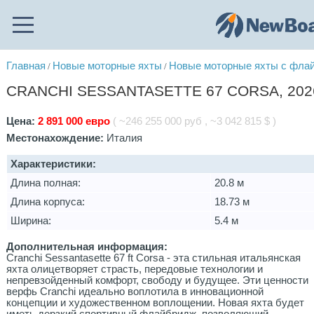
Главная
Новые моторные яхты
Новые моторные яхты с фла
/
/
CRANCHI SESSANTASETTE 67 CORSA, 2026
Цена:
2 891 000 евро
( ~246 255 000 руб , ~3 042 815 $ )
Местонахождение:
Италия
Характеристики:
Длина полная:
20.8 м
Длина корпуса:
18.73 м
Ширина:
5.4 м
Дополнительная информация:
Cranchi Sessantasette 67 ft Corsa - эта стильная итальянская
яхта олицетворяет страсть, передовые технологии и
непревзойденный комфорт, свободу и будущее. Эти ценности
верфь Cranchi идеально воплотила в инновационной
концепции и художественном воплощении. Новая яхта будет