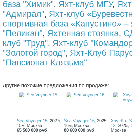
база "Химик"
,
Яхт-клуб МГУ
,
Яхт
"Адмирал"
,
Яхт-клуб «Буревестн
спортивная база «Капустино» –
"Пеликан"
,
Яхтенная стоянка
,
С
клуб "Труд"
,
Яхт-клуб "Командор
"Золотой город"
,
Яхт-Клуб Пару
"Пансионат Клязьма"
Другие похожие предложения по продаже:
Sea Voyager 15
, 2027г,
Sea Voyager 16
, 2025г,
Хаусбот S
15м, Москва
16м, Москва
13
, 2025г, 
65 500 000 руб
80 600 000 руб
Москва