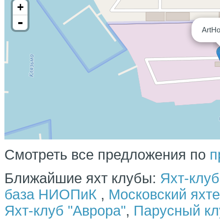
+
-
ArtH
Смотреть все предложения по
п
Ближайшие яхт клубы:
Яхт-клуб
база НИОПиК
,
Московский яхте
Яхт-клуб "Аврора"
,
Парусный кл