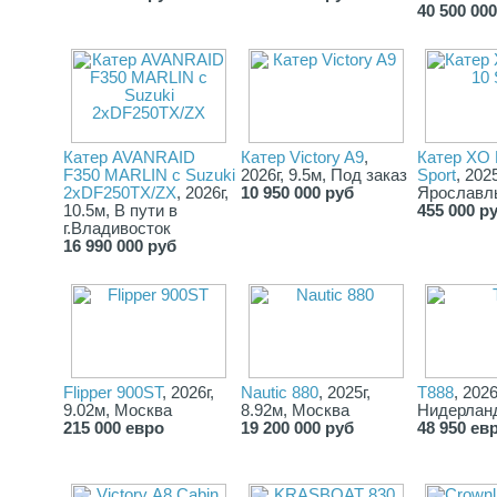
40 500 00
Катер AVANRAID
Катер Victory A9
,
Катер XO
F350 MARLIN с Suzuki
2026г, 9.5м, Под заказ
Sport
, 2025
2хDF250TX/ZX
, 2026г,
10 950 000 руб
Ярославл
10.5м, В пути в
455 000 р
г.Владивосток
16 990 000 руб
Flipper 900ST
, 2026г,
Nautic 880
, 2025г,
T888
, 2026
9.02м, Москва
8.92м, Москва
Нидерлан
215 000 евро
19 200 000 руб
48 950 ев