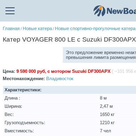
Главная
Новые катера
Новые спортивно-прогулочные катера
/
/
Катер VOYAGER 800 LE с Suzuki DF300APX,
Это предложение временно неакт
превышения лимита размещения 
Цена:
9 590 000 руб, с мотором Suzuki DF300APX
( ~101 956 е
Местонахождение:
Владивосток
Характеристики:
Длина :
8 м
Ширина:
2,47 м
Вес:
1650 кг
Грузоподъемность:
1210 кг
Вместимость:
7 чел