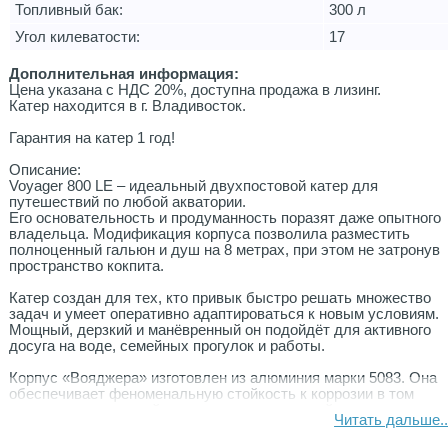
Топливный бак:
300 л
Угол килеватости:
17
Дополнительная информация:
Цена указана с НДС 20%, доступна продажа в лизинг.
Катер находится в г. Владивосток.
Гарантия на катер 1 год!
Описание:
Voyager 800 LE – идеальный двухпостовой катер для
путешествий по любой акватории.
Его основательность и продуманность поразят даже опытного
владельца. Модификация корпуса позволила разместить
полноценный гальюн и душ на 8 метрах, при этом не затронув
пространство кокпита.
Катер создан для тех, кто привык быстро решать множество
задач и умеет оперативно адаптироваться к новым условиям.
Мощный, дерзкий и манёвренный он подойдёт для активного
досуга на воде, семейных прогулок и работы.
Корпус «Вояджера» изготовлен из алюминия марки 5083. Она
обеспечивает феноменальную стойкость к коррозии в том
числе при регулярной эксплуатации в морской воде.
Читать дальше..
Закалённое ветровое стекло с обратным наклоном не только
добавит стиля во внешний вид катера, но и защитит от бликов