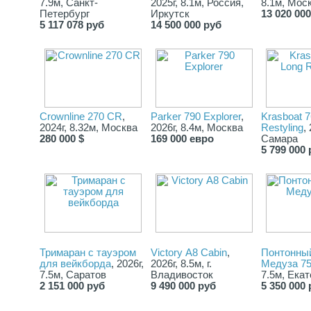
7.9м, Санкт-
2025г, 8.1м, Россия,
8.1м, Мос
Рулевое колесо премиум-класса
Петербург
Иркутск
13 020 00
Носовое подруливающее устройство
5 117 078 руб
14 500 000 руб
Электрическая сеть 12В
Электрические компоненты подключены заводским жгутом
Выключатель массы для двух АКБ
Помпа осушительная, автоматическая
Съемная мачта с ходовым, кормовым и стояночным огнями
Ходовые огни (правый, левый)
Звуковой сигнал (горн)
Кнопки из нержавеющей стали с подсветкой
Crownline 270 CR
,
Parker 790 Explorer
,
Krasboat 7
Розетка USB
2024г, 8.32м, Москва
2026г, 8.4м, Москва
Restyling
,
Освещение в кабине, каюте, гальюне, на кормовой палубе.
280 000 $
169 000 евро
Самара
5 799 000 
Страна производителя Россия
• Индивидуально подберём дополнительное оборудование и
оснастим ваш катер.
• Проконсультируем, ответим на все интересующие вопросы.
• Доставляем по всей России и другим странам СНГ.
• Запись по телефону на просмотр и тест-драйв.
Предложение носит информационный характер и не является
публичной офертой. Точную цену и наличие уточняйте у
Тримаран с тауэром
Victory А8 Cabin
,
Понтонный
менеджеров.
для вейкборда
, 2026г,
2026г, 8.5м, г.
Медуза 7
7.5м, Саратов
Владивосток
7.5м, Ека
Код товара: KITVG7
2 151 000 руб
9 490 000 руб
5 350 000 