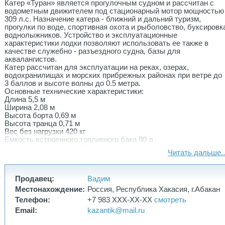
Катер «Туран» является прогулочным судном и рассчитан с
водометным движителем под стационарный мотор мощностью
309 л.с. Назначение катера - ближний и дальний туризм,
прогулки по воде, спортивная охота и рыболовство, буксировк
воднолыжников. Устройство и эксплуатационные
характеристики лодки позволяют использовать ее также в
качестве служебно - разъездного судна, базы для
аквалангистов.
Катер рассчитан для эксплуатации на реках, озерах,
водохранилищах и морских прибрежных районах при ветре до
3 баллов и высоте волны до 0.5 метра.
Основные технические характеристики:
Длина 5,5 м
Ширина 2,08 м
Высота борта 0,69 м
Высота транца 0,71 м
Вес без нагрузки 420 кг
Емкость встроенного топливного бака 80 л
Мощность двигателя 309 л.с.
Читать дальше..
Килеватость на миделе 23 гр.
Килеватость на транце 7 гр.
Вместимость 5 чел.
Продавец:
Вадим
Грузоподъемность 1000 кг
Толщина борта 3 мм
Местонахождение:
Россия, Республика Хакасия, г.Абакан
Толщина дна 3 мм
Телефон:
+7 983 XXX-XX-XX
смотреть
Толщина металла на гидролыже 5 мм
Email:
kazantik@mail.ru
Max скорость (крейсерская/полная) 70 км/ч
Материал корпуса АМГ-5М