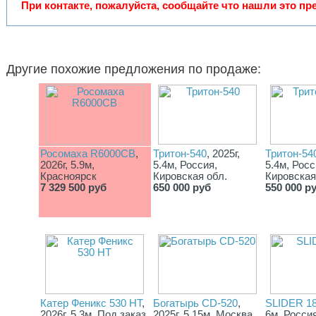
Бортовое питание12V DC
При контакте, пожалуйста, сообщайте что нашли это пр
Изготовление под заказ.
Другие похожие предложения по продаже:
Росомаха R6000СВ
,
Тритон-540
, 2025г,
Тритон-54
2026г, 5.9м,
5.4м, Россия,
5.4м, Росс
Красноярск
Кировская обл.
Кировская
7 329 500 руб
650 000 руб
550 000 р
Катер Феникс 530 HT
,
Богатырь CD-520
,
SLIDER 1
2026г, 5.3м, Под заказ
2025г, 5.15м, Москва
6м, Росси