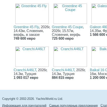
Greenline 45 Fly
, 2026г,
Greenline 45 Coupe
,
Galeon 48
14.43м, Словения,
2026г, 15.57м,
14.35м, Ф
верфь, в заказе
Словения, верфь
1 566 600
749 600 евро
725 600 евро
Сranchi A46LT
, 2026г,
Cranchi A46LT
, 2026г,
Baikal 16 
14.3м, Турция
14.3м, Турция
16м, Моск
1 093 017 евро
884 815 евро
1 200 000
Copyright © 2002-2026. YachtsWorld.ru Ltd.
Информация для покупателей
Самые популярные предложения
Cта