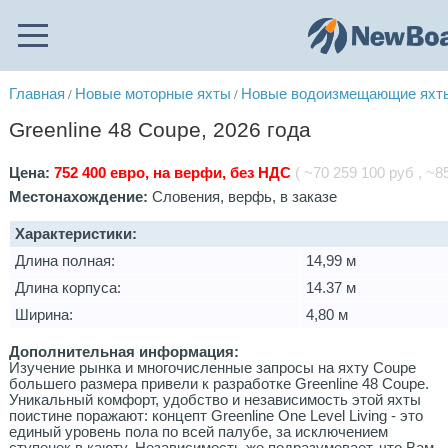
Главная
Новые моторные яхты
Новые водоизмещающие яхты
/
/
Greenline 48 Coupe, 2026 года
Цена:
752 400 евро, на верфи, без НДС
( ~70 259 100 руб , ~85
Местонахождение:
Словения, верфь, в заказе
Характеристики:
Длина полная:
14,99 м
Длина корпуса:
14.37 м
Ширина:
4,80 м
Дополнительная информация:
Изучение рынка и многочисленные запросы на яхту Coupe
большего размера привели к разработке Greenline 48 Coupe.
Уникальный комфорт, удобство и независимость этой яхты
поистине поражают: концепт Greenline One Level Living - это
единый уровень пола по всей палубе, за исключением