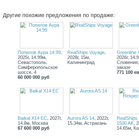
Другие похожие предложения по продаже:
Попилов Аура 14.99
,
RealShips Voyage
,
Greenline 
2025г, 14.99м,
2028г, 15м,
2026г, 14.
Севастополь,
Калининград
Словения,
Симферопольское
заказе
шоссе, 4
771 100 е
60 000 000 руб
Baikal X14 EC
, 2027г,
Aurora AS 14
, 2022г,
RealShips
14.8м, Москва
15.34м, Астрахань
1500 AK
, 
67 600 000 руб
14.65м, К