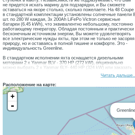
ступенек в каюту. Независимость же подразумевает, что Вам
не придется искать марину для подзарядки, и Вы сможете
оставаться на якоре столько, сколько пожелаете. На 48 Coupe
в стандартной комплектации установлены солнечные панели 
шт. по 280 W каждая, 3x 200Ah LiFePo Victron сервисные
батареи (6.45 kWh), что эквивалентно небольшому, постоянно
работающему генератору. Обладая постоянным и практически
бесконечным источником энергии, Вы можете удовлетворять
все электрические нужды яхты, при этом не только не засоряя
природу, но и оставаясь в полной тишине и комфорте. Это -
индивидуальность Greenline.
В стандартном исполнении яхта оснащается дизельными
моторами 2 x Yanmar 8LV - 370 HP (272 kW), опционально
можно выбрать 2 x Yanmar 6LY- 440 HP (324 kW) или заказать
один из вариантов гибридной установки - первая на базе двух
Читать дальше..
Yanmar 250 HP, а вторая на Yanmar 8LV - 370 HP.
Расположение на карте:
Greenline 48 это флагман семейства Greenline, очередная
новинка, которая дополняет текущий модельный ряд Greenline
+
33, 39 и 40, представляя новые интересные функции, такие как
новый дизайн интерьера, система H-Drive, жесткая крыша с
-
интегрированными в нее солнечными панелями и большим
Greenlin
люком, две гостевые каюты с ванной комнатой в каждой,
гидравлическую купальную платформу с мини-камбузом на
ней, подсобное помещение под салоном и многое другое.
Все Greenline строятся под заказ. Азимут Поволжье - Greenline
Yachts Russia являясь официальным представителем и