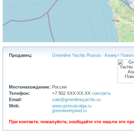
дистрибъютором верфи, имеет предварительно выкупленные
слоты, что позволяет предоставить более ранние сроки
поставки яхт. Мы информируем заказчика о всех этапах
строительства яхты, мы доставим ее в любую точку мира,
спустим на воду, проведем тестовые испытания и передадим
вам яхту готовую к эксплуатации.
Прямой контракт, Официальная гарантия. Доставка,
растаможка и регистрация.
Запрашивайте подробные спецификации с ценами на опции и
возможные сроки поставки яхты.
По согласованию мы можем организовать тестовый выход в
Продавец:
Greenline Yachts Russia - Азимут Пово
море, в Словении, в Турции (Стамбул, Бодрум).
Фиксация текущей стоимости в евро - защита цены от
инфляции. Заказ яхты на 2026 г., месяц готовности уточняется
на момент размещения заказа. Слот выкуплен и размещен в
производстводственной программе.
Местонахождение:
Россия
Возможна резервация слота на весну 2027, с фиксацией цены
Телефон:
+7 902 XXX-XX-XX
смотреть
текущего года в договоре.
Email:
sale@greenlineyachts.ru
Актуальные новости по яхтам Greenline, в нашем тг канале,
Web:
www.azimutvolga.ru
подписывайтесь и не пропускайте самое важное
greenlinehybrid.ru
@greenlineyachtsrussia
При контакте, пожалуйста, сообщайте что нашли это пр
Представляем Greenline в России с 2010 года.